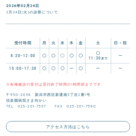
2026年02月24日
2月24日(火)の診察について
受付時間
月
火
水
木
金
土
日・祝
○
8:30-12:00
○
○
◯
○
○
ー
11:30
まで
15:00-17:30
○
○
○
ー
○
ー
ー
※各種健診の受付は受付終了時間の1時間前までです
〒950-2038 新潟市西区新通南3丁目2番1号
信楽園病院さま向かい
TEL 025-201-7557
FAX 025-201-7590
アクセス方法はこちら